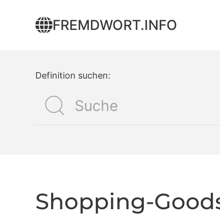
FREMDWORT.INFO
Zum Hauptinhalt springen
Definition suchen:
Shop­ping-Good