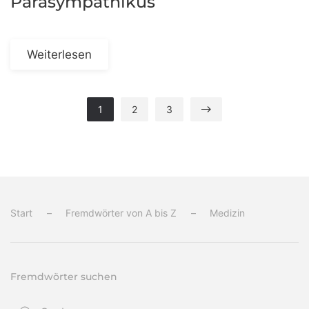
Parasympathikus
Weiterlesen
1
2
3
Start
Fremdwörter von A bis Z
Medizin
Fremdwörter suchen